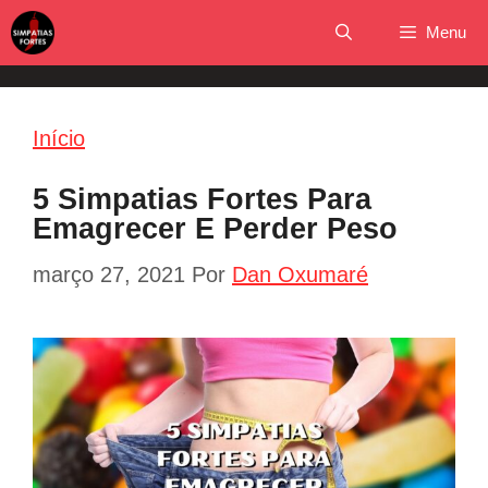
Pular
Menu
para
o
conteúdo
Início
5 Simpatias Fortes Para
Emagrecer E Perder Peso
março 27, 2021
Por
Dan Oxumaré