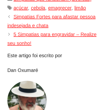
Tags
açúcar
,
cebola
,
emagrecer
,
limão
Navegação
Simpatias Fortes para afastar pessoa
de
indesejada e chata
post
5 Simpatias para engravidar – Realize
seu sonho!
Este artigo foi escrito por
Dan Oxumaré