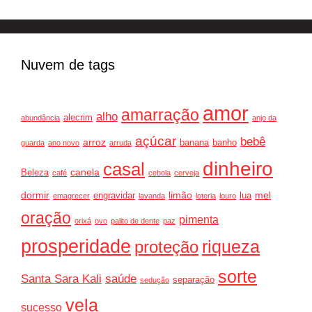
Nuvem de tags
amor
amarração
alho
alecrim
abundância
anjo da
açúcar
bebê
arroz
banana
banho
guarda
ano novo
arruda
dinheiro
casal
canela
Beleza
café
cebola
cerveja
dormir
limão
mel
engravidar
lua
emagrecer
lavanda
loteria
louro
oração
pimenta
orixá
ovo
palito de dente
paz
prosperidade
riqueza
proteção
sorte
Santa Sara Kali
saúde
separação
sedução
vela
sucesso