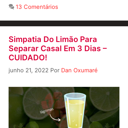
13 Comentários
Simpatia Do Limão Para
Separar Casal Em 3 Dias –
CUIDADO!
junho 21, 2022
Por
Dan Oxumaré