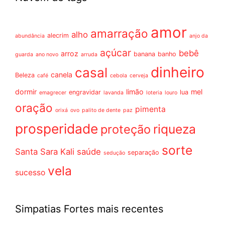
amor
amarração
alho
alecrim
abundância
anjo da
açúcar
bebê
arroz
banana
banho
guarda
ano novo
arruda
dinheiro
casal
canela
Beleza
café
cebola
cerveja
dormir
limão
mel
engravidar
lua
emagrecer
lavanda
loteria
louro
oração
pimenta
orixá
ovo
palito de dente
paz
prosperidade
riqueza
proteção
sorte
Santa Sara Kali
saúde
separação
sedução
vela
sucesso
Simpatias Fortes mais recentes