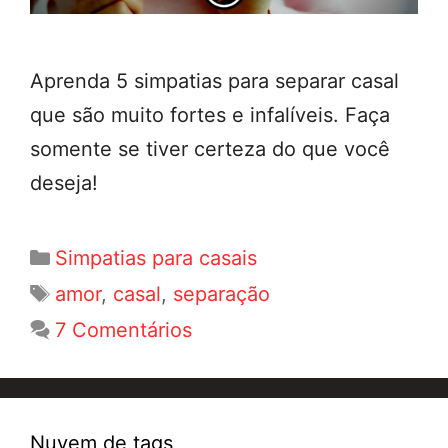
Aprenda 5 simpatias para separar casal
que são muito fortes e infalíveis. Faça
somente se tiver certeza do que você
deseja!
Categorias
Simpatias para casais
Tags
amor
,
casal
,
separação
7 Comentários
Nuvem de tags