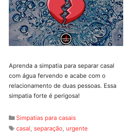
Aprenda a simpatia para separar casal
com água fervendo e acabe com o
relacionamento de duas pessoas. Essa
simpatia forte é perigosa!
Categorias
Simpatias para casais
Tags
casal
,
separação
,
urgente