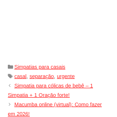
Categorias
Simpatias para casais
Tags
casal
,
separação
,
urgente
Navegação
Simpatia para cólicas de bebê – 1
de
Simpatia + 1 Oração forte!
post
Macumba online (virtual): Como fazer
em 2026!