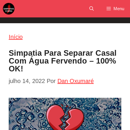
Pular
Menu
para
o
conteúdo
Início
Simpatia Para Separar Casal
Com Água Fervendo – 100%
OK!
julho 14, 2022
Por
Dan Oxumaré