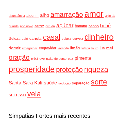
amor
amarração
alho
alecrim
abundância
anjo da
açúcar
bebê
arroz
banana
banho
guarda
ano novo
arruda
dinheiro
casal
canela
Beleza
café
cebola
cerveja
dormir
limão
mel
engravidar
lua
emagrecer
lavanda
loteria
louro
oração
pimenta
orixá
ovo
palito de dente
paz
prosperidade
riqueza
proteção
sorte
Santa Sara Kali
saúde
separação
sedução
vela
sucesso
Simpatias Fortes mais recentes