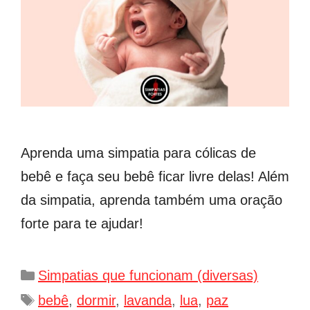
Aprenda uma simpatia para cólicas de
bebê e faça seu bebê ficar livre delas! Além
da simpatia, aprenda também uma oração
forte para te ajudar!
Categorias
Simpatias que funcionam (diversas)
Tags
bebê
,
dormir
,
lavanda
,
lua
,
paz