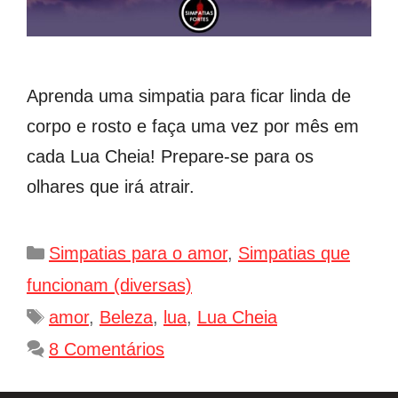
Aprenda uma simpatia para ficar linda de
corpo e rosto e faça uma vez por mês em
cada Lua Cheia! Prepare-se para os
olhares que irá atrair.
Categorias
Simpatias para o amor
,
Simpatias que
funcionam (diversas)
Tags
amor
,
Beleza
,
lua
,
Lua Cheia
8 Comentários