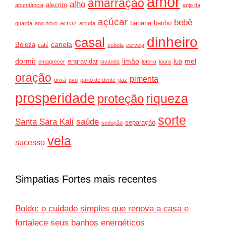
amor
amarração
alho
alecrim
abundância
anjo da
açúcar
bebê
arroz
banana
banho
guarda
ano novo
arruda
dinheiro
casal
canela
Beleza
café
cebola
cerveja
dormir
limão
mel
engravidar
lua
emagrecer
lavanda
loteria
louro
oração
pimenta
orixá
ovo
palito de dente
paz
prosperidade
riqueza
proteção
sorte
Santa Sara Kali
saúde
separação
sedução
vela
sucesso
Simpatias Fortes mais recentes
Boldo: o cuidado simples que renova a casa e
fortalece seus banhos energéticos