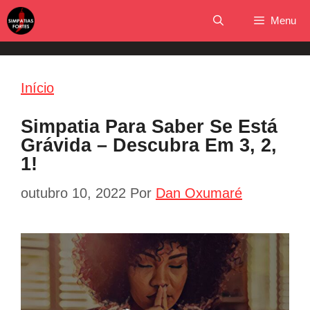
Pular
Menu
para
o
conteúdo
Início
Simpatia Para Saber Se Está
Grávida – Descubra Em 3, 2,
1!
outubro 10, 2022
Por
Dan Oxumaré