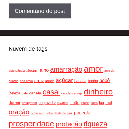
Nuvem de tags
amor
amarração
alho
alecrim
abundância
anjo da
açúcar
bebê
arroz
banana
banho
guarda
ano novo
arruda
dinheiro
casal
canela
Beleza
café
cebola
cerveja
dormir
limão
mel
engravidar
lua
emagrecer
lavanda
loteria
louro
oração
pimenta
orixá
ovo
palito de dente
paz
prosperidade
riqueza
proteção