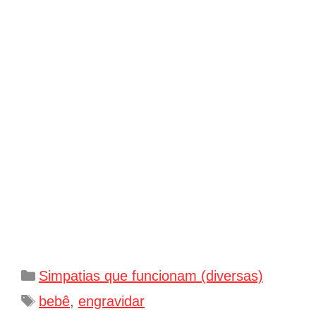
Categorias
Simpatias que funcionam (diversas)
Tags
bebê
,
engravidar