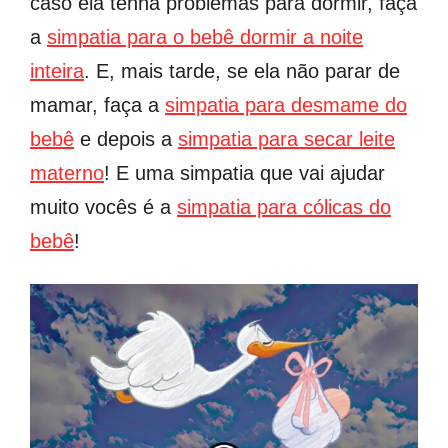
caso ela tenha problemas para dormir, faça
a
simpatia para o bebê dormir a noite
inteira
. E, mais tarde, se ela não parar de
mamar, faça a
simpatia para desmame do
bebê
e depois a
simpatia para secar leite
materno
! E uma simpatia que vai ajudar
muito vocês é a
simpatia para cólicas do
bebê
!