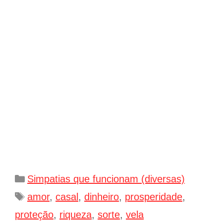
Categorias
Simpatias que funcionam (diversas)
Tags
amor
,
casal
,
dinheiro
,
prosperidade
,
proteção
,
riqueza
,
sorte
,
vela