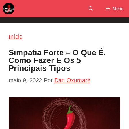
Pular
Menu
para
o
conteúdo
Início
Simpatia Forte – O Que É,
Como Fazer E Os 5
Principais Tipos
maio 9, 2022
Por
Dan Oxumaré