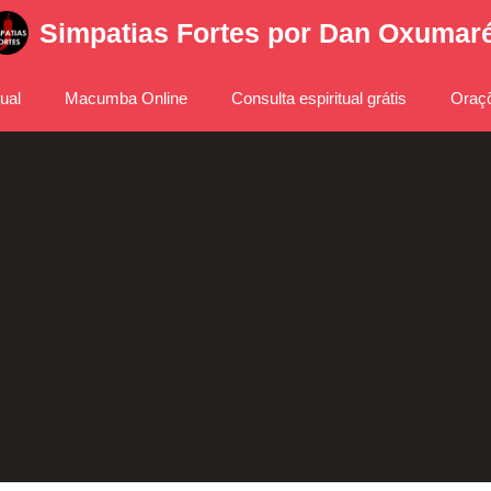
Simpatias Fortes por Dan Oxumar
tual
Macumba Online
Consulta espiritual grátis
Oraçõ