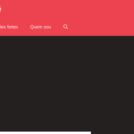
é
es fortes
Quem sou