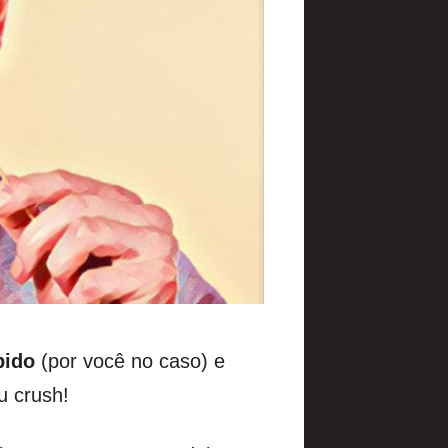
pido
(por você no caso) e
u crush!