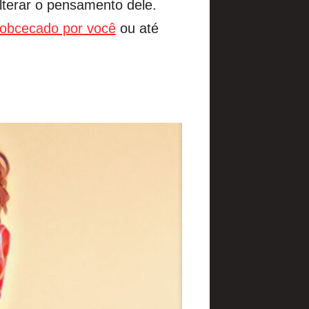
lterar o pensamento dele.
r obcecado por você
ou até