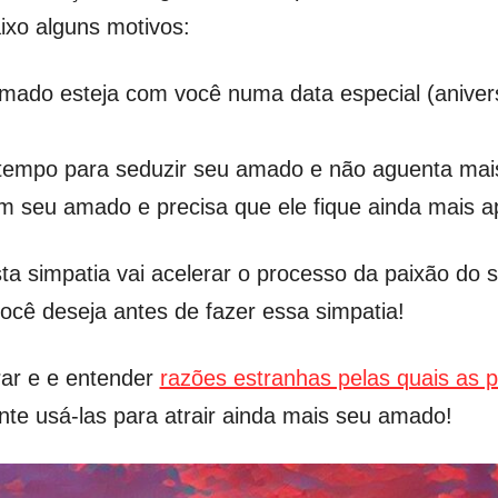
ixo alguns motivos:
mado esteja com você numa data especial (aniversá
o tempo para seduzir seu amado e não aguenta mais
m seu amado e precisa que ele fique ainda mais a
esta simpatia vai acelerar o processo da paixão d
você deseja antes de fazer essa simpatia!
ar e e entender
razões estranhas pelas quais as
te usá-las para atrair ainda mais seu amado!