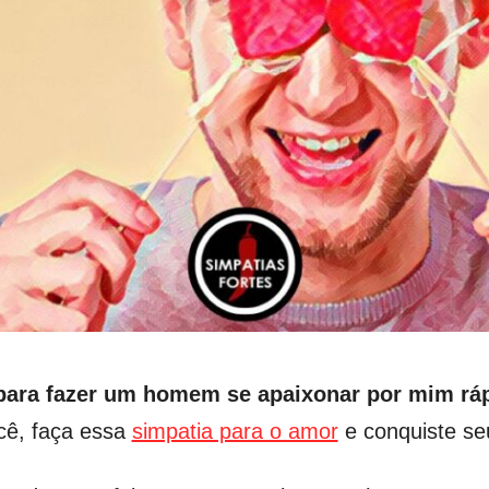
para fazer um homem se apaixonar por mim rá
cê, faça essa
simpatia para o amor
e conquiste se