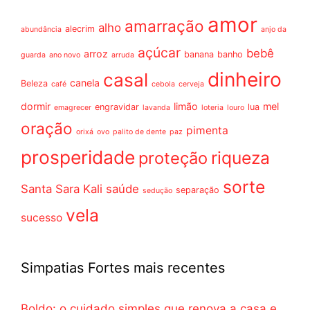
amor
amarração
alho
alecrim
abundância
anjo da
açúcar
bebê
arroz
banana
banho
guarda
ano novo
arruda
dinheiro
casal
canela
Beleza
café
cebola
cerveja
dormir
limão
mel
engravidar
lua
emagrecer
lavanda
loteria
louro
oração
pimenta
orixá
ovo
palito de dente
paz
prosperidade
riqueza
proteção
sorte
Santa Sara Kali
saúde
separação
sedução
vela
sucesso
Simpatias Fortes mais recentes
Boldo: o cuidado simples que renova a casa e