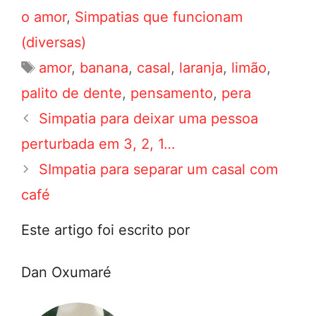
o amor
,
Simpatias que funcionam
(diversas)
Tags
amor
,
banana
,
casal
,
laranja
,
limão
,
palito de dente
,
pensamento
,
pera
Navegação
Simpatia para deixar uma pessoa
de
perturbada em 3, 2, 1…
post
SImpatia para separar um casal com
café
Este artigo foi escrito por
Dan Oxumaré