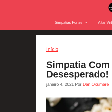
Pular
para
o
Simpatias Fortes
Altar Vir
conteúdo
Início
Simpatia Com 
Desesperado!
janeiro 4, 2021
Por
Dan Oxumaré