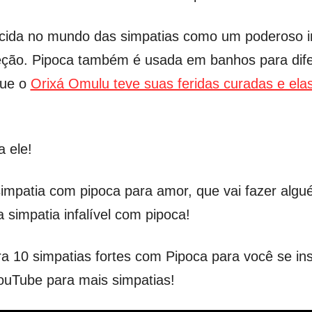
ecida no mundo das simpatias como um poderoso in
teção. Pipoca também é usada em banhos para difer
que o
Orixá Omulu teve suas feridas curadas e el
a ele!
mpatia com pipoca para amor, que vai fazer algu
impatia infalível com pipoca!
a 10 simpatias fortes com Pipoca para você se in
ouTube para mais simpatias!