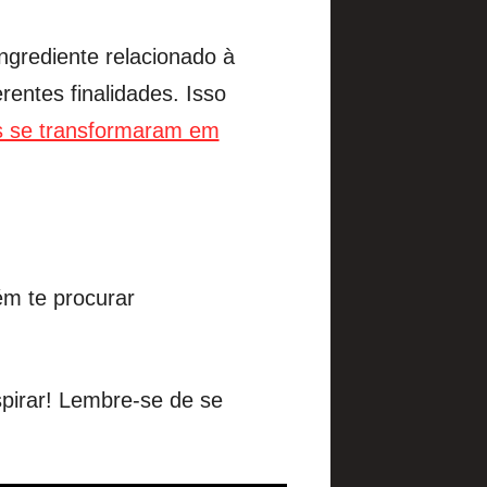
grediente relacionado à
entes finalidades. Isso
as se transformaram em
ém te procurar
spirar! Lembre-se de se