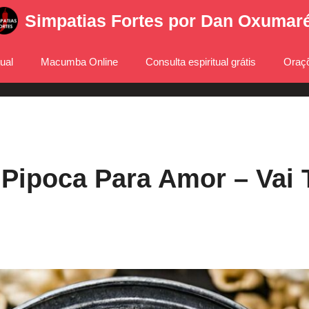
Simpatias Fortes por Dan Oxumar
tual
Macumba Online
Consulta espiritual grátis
Oraçõ
Pipoca Para Amor – Vai 