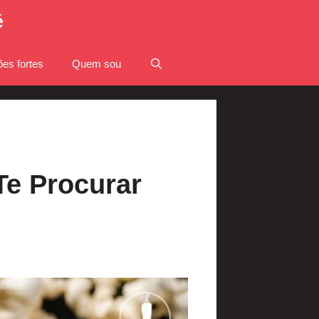
é
es fortes
Quem sou
Te Procurar