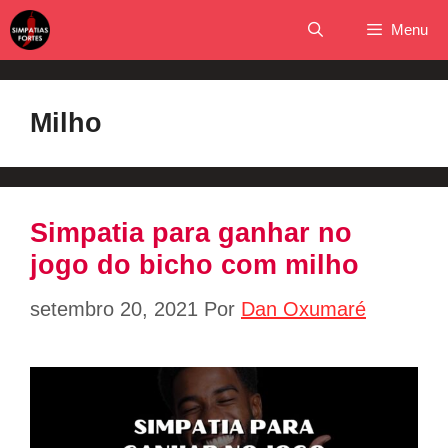
Pular
Menu
para
o
conteúdo
Milho
Simpatia para ganhar no
jogo do bicho com milho
setembro 20, 2021
Por
Dan Oxumaré