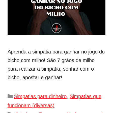
Aprenda a simpatia para ganhar no jogo do
bicho com milho! São 7 grãos de milho
para realizar a simpatia, sonhar com o
bicho, apostar e ganhar!
Categorias
Simpatias para dinheiro
,
Simpatias que
funcionam (diversas)