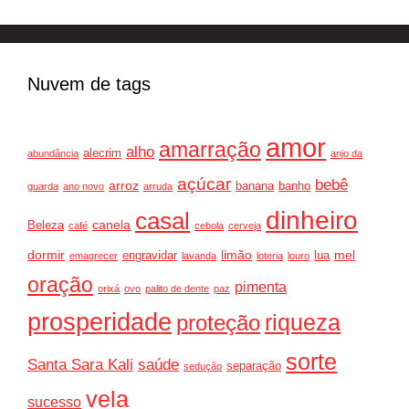
Nuvem de tags
amor
amarração
alho
alecrim
abundância
anjo da
açúcar
bebê
arroz
banana
banho
guarda
ano novo
arruda
dinheiro
casal
canela
Beleza
café
cebola
cerveja
dormir
limão
mel
engravidar
lua
emagrecer
lavanda
loteria
louro
oração
pimenta
orixá
ovo
palito de dente
paz
prosperidade
riqueza
proteção
sorte
Santa Sara Kali
saúde
separação
sedução
vela
sucesso