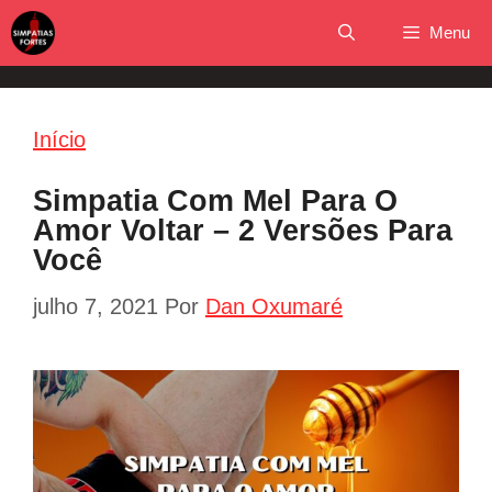
Pular
Menu
para
o
conteúdo
Início
Simpatia Com Mel Para O
Amor Voltar – 2 Versões Para
Você
julho 7, 2021
Por
Dan Oxumaré