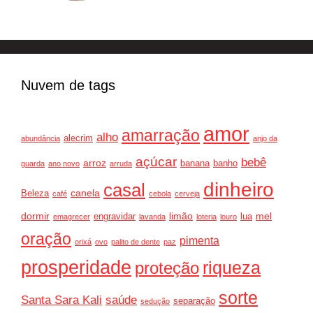
Nuvem de tags
amor
amarração
alho
alecrim
abundância
anjo da
açúcar
bebê
arroz
banana
banho
guarda
ano novo
arruda
dinheiro
casal
canela
Beleza
café
cebola
cerveja
dormir
limão
mel
engravidar
lua
emagrecer
lavanda
loteria
louro
oração
pimenta
orixá
ovo
palito de dente
paz
prosperidade
riqueza
proteção
sorte
Santa Sara Kali
saúde
separação
sedução