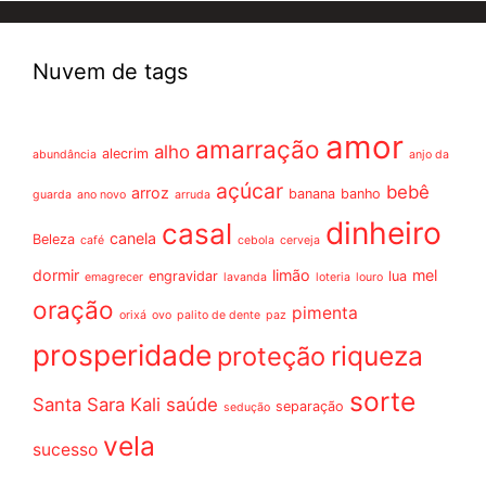
Nuvem de tags
amor
amarração
alho
alecrim
abundância
anjo da
açúcar
bebê
arroz
banana
banho
guarda
ano novo
arruda
dinheiro
casal
canela
Beleza
café
cebola
cerveja
dormir
limão
mel
engravidar
lua
emagrecer
lavanda
loteria
louro
oração
pimenta
orixá
ovo
palito de dente
paz
prosperidade
riqueza
proteção
sorte
Santa Sara Kali
saúde
separação
sedução
vela
sucesso