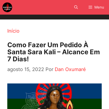
Pular
Menu
para
o
conteúdo
Início
Como Fazer Um Pedido À
Santa Sara Kali – Alcance Em
7 Dias!
agosto 15, 2022
Por
Dan Oxumaré