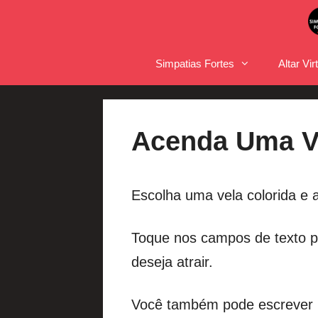
Pular
para
o
Simpatias Fortes
Altar Vir
conteúdo
Acenda Uma Ve
Escolha uma vela colorida e a
Toque nos campos de texto pa
deseja atrair.
Você também pode escrever