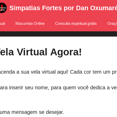
Simpatias Fortes por Dan Oxumar
tual
Macumba Online
Consulta espiritual grátis
Oraçõ
la Virtual Agora!
cenda a sua vela virtual aqui! Cada cor tem um pro
ra inserir seu nome, para quem você dedica a vel
 uma mensagem se desejar.