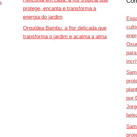
Com
a
protege, encanta e transforma a
energia do jardim
Espa
cult
Orquídea Bambu: a flor delicada que
ener
transforma o jardim e acalma a alma
Oxu
para
incr
Sama
prot
plan
por
Jorg
bele
Sama
prot