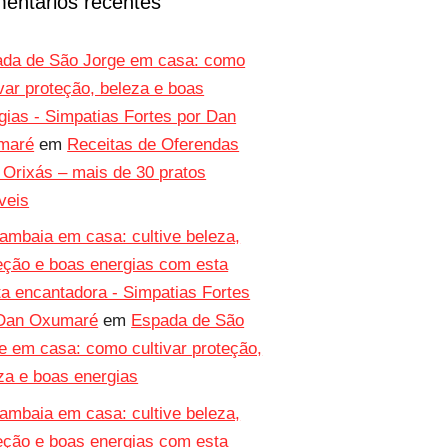
entários recentes
da de São Jorge em casa: como
ivar proteção, beleza e boas
gias - Simpatias Fortes por Dan
maré
em
Receitas de Oferendas
 Orixás – mais de 30 pratos
íveis
mbaia em casa: cultive beleza,
eção e boas energias com esta
ta encantadora - Simpatias Fortes
 Dan Oxumaré
em
Espada de São
e em casa: como cultivar proteção,
za e boas energias
mbaia em casa: cultive beleza,
eção e boas energias com esta