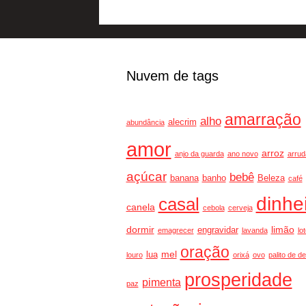
Nuvem de tags
amarração
alho
alecrim
abundância
amor
arroz
anjo da guarda
ano novo
arrud
açúcar
bebê
banana
banho
Beleza
café
dinhe
casal
canela
cebola
cerveja
dormir
limão
engravidar
emagrecer
lavanda
lot
oração
mel
lua
louro
orixá
ovo
palito de d
prosperidade
pimenta
paz