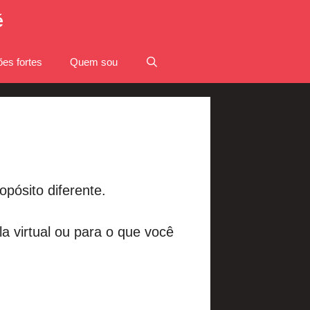
é
es fortes
Quem sou
pósito diferente.
a virtual ou para o que você