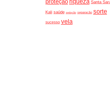
riqueza
proteção
Santa Sar
sorte
Kali
saúde
separação
sedução
vela
sucesso