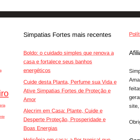
Simpatias Fortes mais recentes
Polí
Afi
Boldo: o cuidado simples que renova a
casa e fortalece seus banhos
energéticos
Simp
a
Amaz
Cuide desta Planta, Perfume sua Vida e
feit
Ative Simpatias Fortes de Proteção e
iro
gera
Amor
site
eria
Alecrim em Casa: Plante, Cuide e
ente
Desperte Proteção, Prosperidade e
Obri
Boas Energias
Helicônia em casa: a flor tropical que