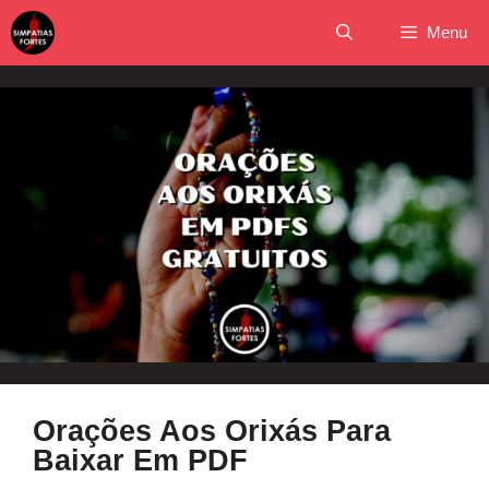
Pular
Menu
para
o
conteúdo
Orações Aos Orixás Para
Baixar Em PDF