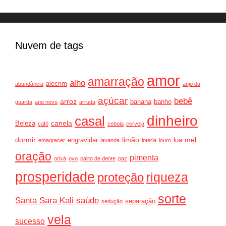
Nuvem de tags
amor
amarração
alho
alecrim
abundância
anjo da
açúcar
bebê
arroz
banana
banho
guarda
ano novo
arruda
dinheiro
casal
canela
Beleza
café
cebola
cerveja
dormir
limão
mel
engravidar
lua
emagrecer
lavanda
loteria
louro
oração
pimenta
orixá
ovo
palito de dente
paz
prosperidade
riqueza
proteção
sorte
Santa Sara Kali
saúde
separação
sedução
vela
sucesso