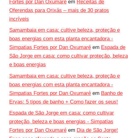
Fortes por Dan Oxumaré
em
Receitas de
Oferendas para Orixás – mais de 30 pratos
incríveis
Samambaia em casa: cultive beleza, proteção e
boas energias com esta planta encantadora -
Simpatias Fortes por Dan Oxumaré
em
Espada de
São Jorge em casa: como cultivar proteção, beleza
e boas energias
Samambaia em casa: cultive beleza, proteção e
boas energias com esta planta encantadora -
Simpatias Fortes por Dan Oxumaré
em
Banho de
Ervas: 5 tipos de banho + Como fazer os seus!
Espada de São Jorge em casa: como cultivar
proteção, beleza e boas energias - Simpatias
Fortes por Dan Oxumaré
em
Dia de São Jorge!