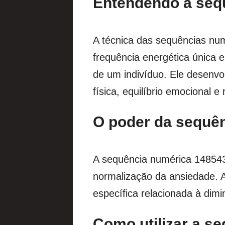
Entendendo a seq
A técnica das sequências nu
frequência energética única 
de um indivíduo. Ele desenvo
física, equilíbrio emocional 
O poder da sequê
A sequência numérica 1485432
normalização da ansiedade. A
específica relacionada à dimi
Como utilizar a s