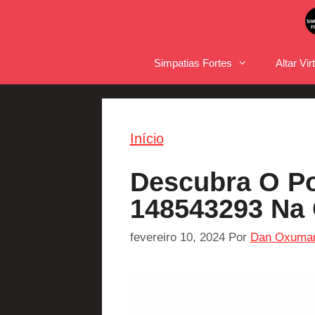
Pular
para
o
Simpatias Fortes
Altar Vir
conteúdo
Início
Descubra O Po
148543293 Na 
fevereiro 10, 2024
Por
Dan Oxuma