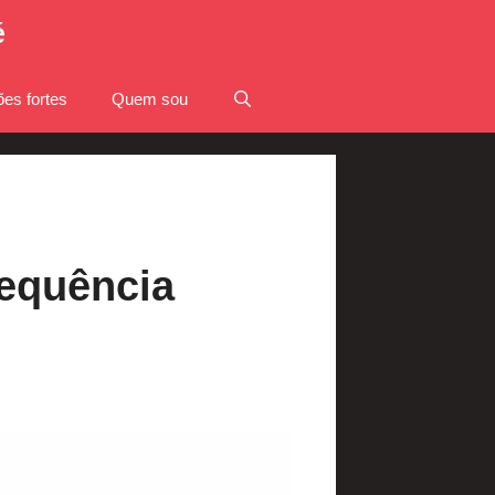
é
es fortes
Quem sou
equência