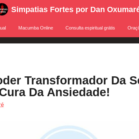
Simpatias Fortes por Dan Oxumar
tual
Macumba Online
Consulta espiritual grátis
Oraçõ
der Transformador Da S
Cura Da Ansiedade!
ré