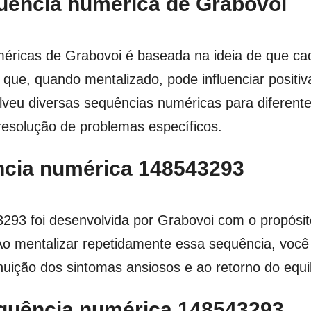
uência numérica de Grabovoi
méricas de Grabovoi é baseada na ideia de que c
e que, quando mentalizado, pode influenciar positi
lveu diversas sequências numéricas para diferente
e resolução de problemas específicos.
ncia numérica 148543293
93 foi desenvolvida por Grabovoi com o propósito
o mentalizar repetidamente essa sequência, você
nuição dos sintomas ansiosos e ao retorno do equil
equência numérica 148543293