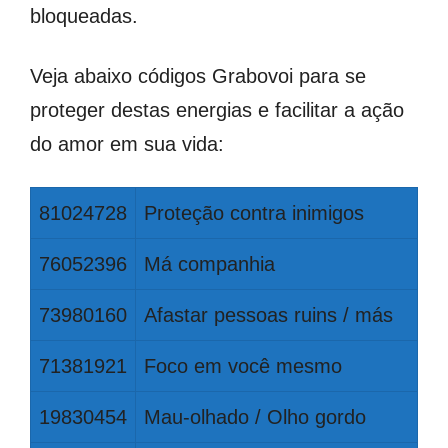
bloqueadas.
Veja abaixo códigos Grabovoi para se
proteger destas energias e facilitar a ação
do amor em sua vida:
81024728
Proteção contra inimigos
76052396
Má companhia
73980160
Afastar pessoas ruins / más
71381921
Foco em você mesmo
19830454
Mau-olhado / Olho gordo