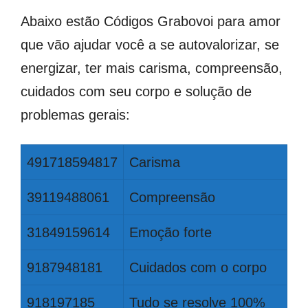
Abaixo estão Códigos Grabovoi para amor
que vão ajudar você a se autovalorizar, se
energizar, ter mais carisma, compreensão,
cuidados com seu corpo e solução de
problemas gerais:
491718594817
Carisma
39119488061
Compreensão
31849159614
Emoção forte
9187948181
Cuidados com o corpo
918197185
Tudo se resolve 100%