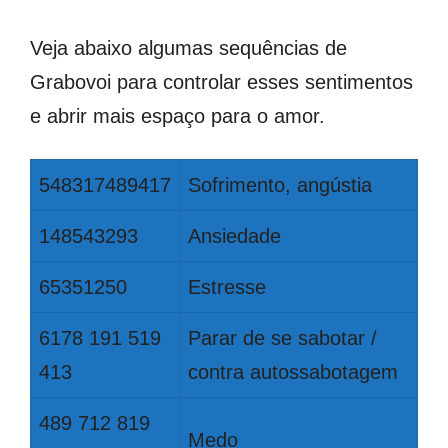
Veja abaixo algumas sequências de
Grabovoi para controlar esses sentimentos
e abrir mais espaço para o amor.
548317489417
Sofrimento, angústia
148543293
Ansiedade
65351250
Estresse
6178 191 519
Parar de se sabotar /
413
contra autossabotagem
489 712 819
Medo