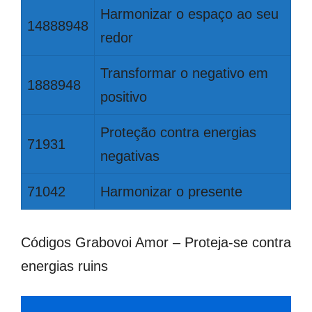
Harmonizar o espaço ao seu
14888948
redor
Transformar o negativo em
1888948
positivo
Proteção contra energias
71931
negativas
71042
Harmonizar o presente
Códigos Grabovoi Amor – Proteja-se contra
energias ruins