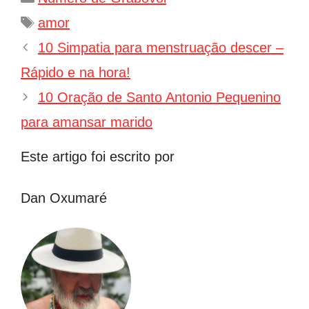
Tags
amor
Navegação
10 Simpatia para menstruação descer –
de
Rápido e na hora!
post
10 Oração de Santo Antonio Pequenino
para amansar marido
Este artigo foi escrito por
Dan Oxumaré