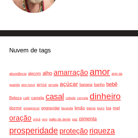
Nuvem de tags
amor
amarração
alho
alecrim
abundância
anjo da
açúcar
bebê
arroz
banana
banho
guarda
ano novo
arruda
dinheiro
casal
canela
Beleza
café
cebola
cerveja
dormir
limão
mel
engravidar
lua
emagrecer
lavanda
loteria
louro
oração
pimenta
orixá
ovo
palito de dente
paz
prosperidade
riqueza
proteção